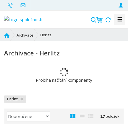
☰
V
y
h
Ú
Herlitz
Archivace
l
v
o
e
Archivace - Herlitz
d
d
n
a
í
t
s
t
Probíhá načítání komponenty
r
a
n
Herlitz
a
Ř
O
T
Ř
27
položek
a
b
a
á
z