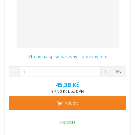
Stojan na spisy barevný - barevný mix
S
N
Z
Ks
n
a
m
í
v
ě
45,38 Kč
ž
ý
n
37,50 Kč bez DPH
i
š
i
t
i
Koupit
t
m
t
p
n
m
o
o
n
ž
o
č
SKLADEM
s
ž
e