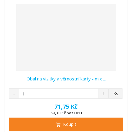
v
t
í
v
í
Obal na vizitky a věrnostní karty - mix ...
S
N
Z
Ks
n
a
m
í
v
ě
71,75 Kč
ž
ý
n
59,30 Kč bez DPH
i
š
i
t
i
Koupit
t
m
t
p