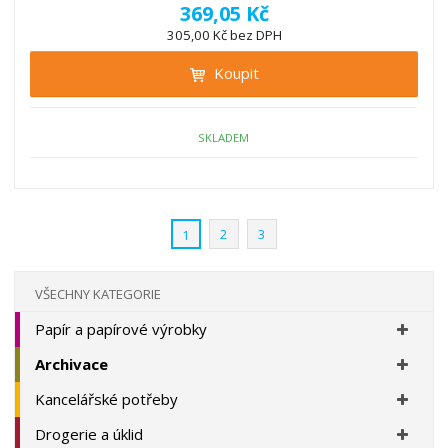
í
v
ě
369,05 Kč
ž
ý
n
305,00 Kč bez DPH
i
š
i
t
i
Koupit
t
m
t
p
n
m
o
o
n
ž
o
č
SKLADEM
s
ž
e
t
s
t
v
t
í
v
2
3
1
í
VŠECHNY KATEGORIE
Papír a papírové výrobky
Archivace
Kancelářské potřeby
Drogerie a úklid