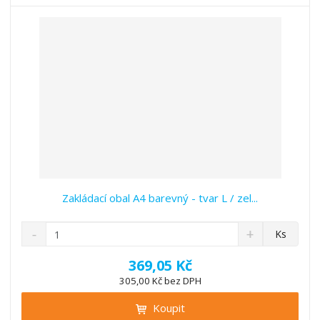
t
s
t
v
t
í
v
í
Zakládací obal A4 barevný - tvar L / zel...
S
N
Z
Ks
n
a
m
í
v
ě
369,05 Kč
ž
ý
n
305,00 Kč bez DPH
i
š
i
t
i
Koupit
t
m
t