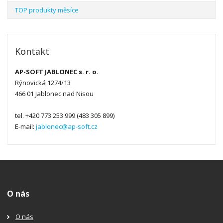
TOP produkty měsíce
Kontakt
AP-SOFT JABLONEC s. r. o.
Rýnovická 1274/13
466 01 Jablonec nad Nisou
tel. +420 773 253 999 (483 305 899)
E-mail:
jablonec@ap-soft.cz
O nás
O nás