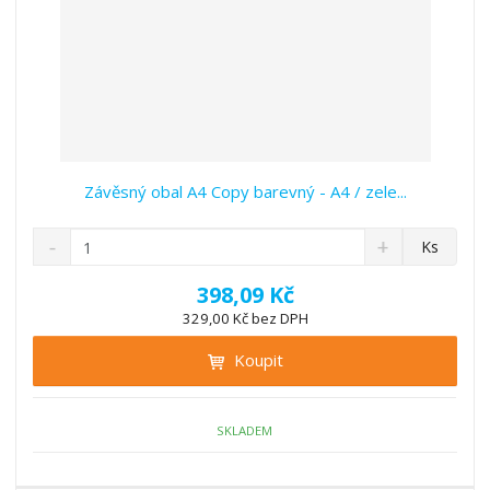
Závěsný obal A4 Copy barevný - A4 / zele...
S
N
Z
Ks
n
a
m
í
v
ě
398,09 Kč
ž
ý
n
329,00 Kč bez DPH
i
š
i
t
i
Koupit
t
m
t
p
n
m
o
o
n
ž
o
č
SKLADEM
s
ž
e
t
s
t