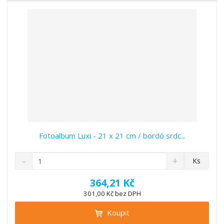
v
t
í
v
í
Fotoalbum Luxi - 21 x 21 cm / bordó srdc...
S
N
Z
Ks
n
a
m
í
v
ě
364,21 Kč
ž
ý
n
301,00 Kč bez DPH
i
š
i
t
i
Koupit
t
m
t
p