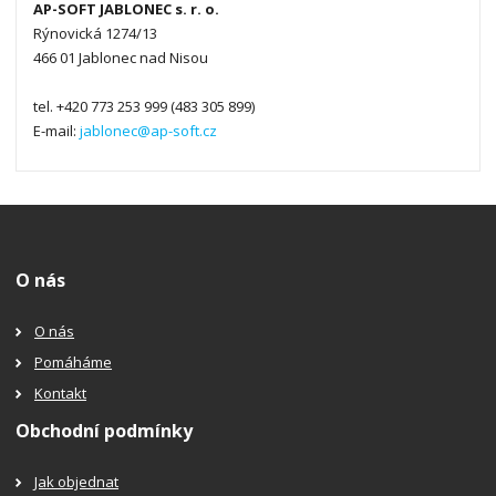
AP-SOFT JABLONEC s. r. o.
Rýnovická 1274/13
466 01 Jablonec nad Nisou
tel. +420 773 253 999 (483 305 899)
E-mail:
jablonec@ap-soft.cz
O nás
O nás
Pomáháme
Kontakt
Obchodní podmínky
Jak objednat