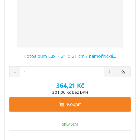
Fotoalbum Luxi - 21 x 21 cm / námořnická...
S
N
Z
Ks
n
a
m
í
v
ě
364,21 Kč
ž
ý
n
301,00 Kč bez DPH
i
š
i
t
i
Koupit
t
m
t
p
n
m
o
o
n
ž
o
č
SKLADEM
s
ž
e
t
s
t