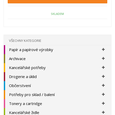
p
n
m
o
o
n
ž
o
č
SKLADEM
s
ž
e
t
s
t
v
t
í
v
í
VŠECHNY KATEGORIE
Papír a papírové výrobky
Archivace
Kancelářské potřeby
Drogerie a úklid
Občerstvení
Potřeby pro sklad / balení
Tonery a cartridge
Kancelářské židle