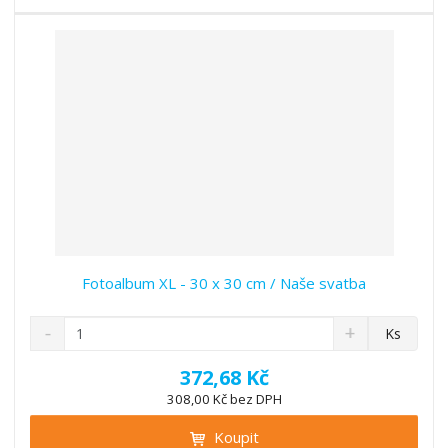
t
s
t
v
t
í
v
í
Fotoalbum XL - 30 x 30 cm / Naše svatba
S
N
Z
Ks
n
a
m
í
v
ě
372,68 Kč
ž
ý
n
308,00 Kč bez DPH
i
š
i
t
i
Koupit
t
m
t