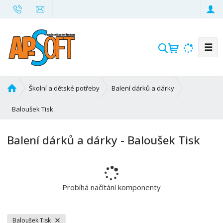
☰
V
y
h
l
Ú
Školní a dětské potřeby
Balení dárků a dárky
e
v
d
o
Baloušek Tisk
d
a
n
t
Balení dárků a dárky - Baloušek Tisk
í
s
t
r
a
Probíhá načítání komponenty
n
a
Baloušek Tisk