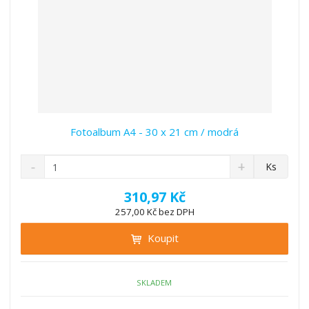
Fotoalbum A4 - 30 x 21 cm / modrá
S
N
Z
Ks
n
a
m
í
v
ě
310,97 Kč
ž
ý
n
257,00 Kč bez DPH
i
š
i
t
i
Koupit
t
m
t
p
n
m
o
o
n
ž
o
č
SKLADEM
s
ž
e