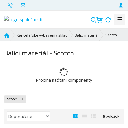
☰
V
y
h
Ú
Scotch
Kancelářské vybavení / sklad
Balicí materiál
l
v
o
e
Balicí materiál - Scotch
d
d
n
a
í
t
s
t
Probíhá načítání komponenty
r
a
n
Scotch
a
Ř
O
T
Ř
6
položek
a
b
a
á
z