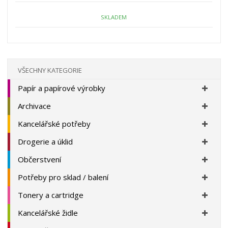
o
o
n
ž
o
č
SKLADEM
s
ž
e
t
s
t
v
t
í
v
í
VŠECHNY KATEGORIE
Papír a papírové výrobky
Archivace
Kancelářské potřeby
Drogerie a úklid
Občerstvení
Potřeby pro sklad / balení
Tonery a cartridge
Kancelářské židle