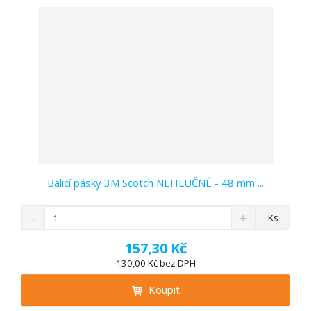
v
t
í
v
í
Balicí pásky 3M Scotch NEHLUČNÉ - 48 mm ...
S
N
Z
Ks
n
a
m
í
v
ě
157,30 Kč
ž
ý
n
130,00 Kč bez DPH
i
š
i
t
i
Koupit
t
m
t
p
n
m