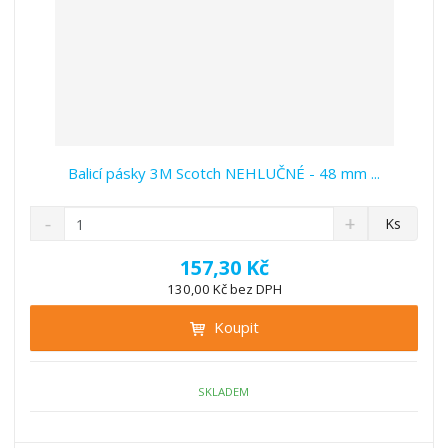
Balicí pásky 3M Scotch NEHLUČNÉ - 48 mm ...
S
N
Z
Ks
n
a
m
í
v
ě
157,30 Kč
ž
ý
n
130,00 Kč bez DPH
i
š
i
t
i
Koupit
t
m
t
p
n
m
o
o
n
ž
o
č
SKLADEM
s
ž
e
t
s
t