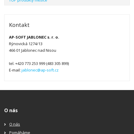
Kontakt
AP-SOFT JABLONEC s. r. o.
Rýnovická 1274/13
466 01 Jablonec nad Nisou
tel. +420 773 253 999 (483 305 899)
E-mail:
jablonec@ap-soft.cz
O nás
O nás
Pomáháme