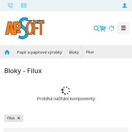
☰
V
y
h
l
Ú
Filux
Papír a papírové výrobky
Bloky
e
v
d
o
Bloky - Filux
d
a
n
t
í
s
t
Probíhá načítání komponenty
r
a
n
Filux
a