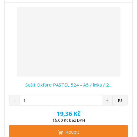
t
s
t
v
t
í
v
í
Sešit Oxford PASTEL 524 - A5 / linka / 2...
S
N
Z
Ks
n
a
m
í
v
ě
19,36 Kč
ž
ý
n
16,00 Kč bez DPH
i
š
i
t
i
Koupit
t
m
t