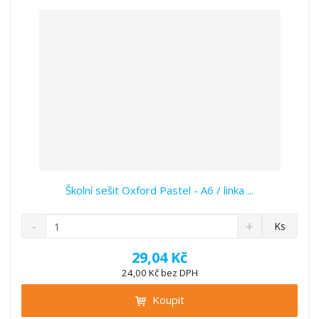
v
t
í
v
í
Školní sešit Oxford Pastel - A6 / linka ...
S
N
Z
Ks
n
a
m
í
v
ě
29,04 Kč
ž
ý
n
24,00 Kč bez DPH
i
š
i
t
i
Koupit
t
m
t
p