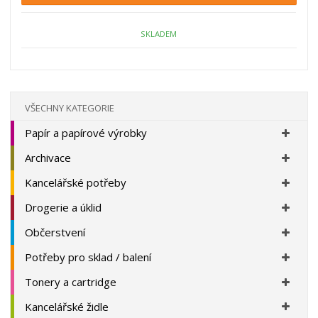
p
n
m
o
o
n
ž
o
č
SKLADEM
s
ž
e
t
s
t
v
t
í
v
í
VŠECHNY KATEGORIE
Papír a papírové výrobky
Archivace
Kancelářské potřeby
Drogerie a úklid
Občerstvení
Potřeby pro sklad / balení
Tonery a cartridge
Kancelářské židle