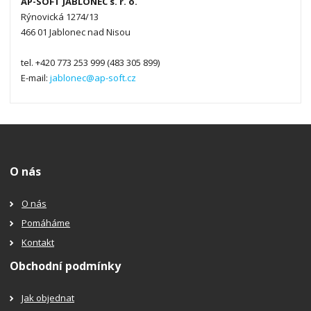
AP-SOFT JABLONEC s. r. o.
Rýnovická 1274/13
466 01 Jablonec nad Nisou
tel. +420 773 253 999 (483 305 899)
E-mail:
jablonec@ap-soft.cz
O nás
O nás
Pomáháme
Kontakt
Obchodní podmínky
Jak objednat