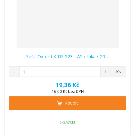
Sešit Oxford KIDS 523 - A5 / linka / 20 ...
S
N
Z
Ks
n
a
m
í
v
ě
19,36 Kč
ž
ý
n
16,00 Kč bez DPH
i
š
i
t
i
Koupit
t
m
t
p
n
m
o
o
n
ž
o
č
SKLADEM
s
ž
e