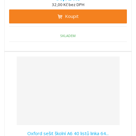
ž
ý
n
32,00 Kč bez DPH
i
š
i
t
i
Koupit
t
m
t
p
n
m
o
o
n
ž
o
č
SKLADEM
s
ž
e
t
s
t
v
t
í
v
í
Oxford sešit školní A6 40 listů linka 64...