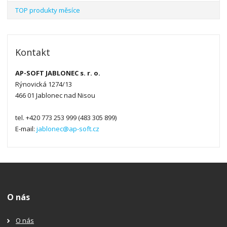
TOP produkty měsíce
Kontakt
AP-SOFT JABLONEC s. r. o.
Rýnovická 1274/13
466 01 Jablonec nad Nisou
tel. +420 773 253 999 (483 305 899)
E-mail:
jablonec@ap-soft.cz
O nás
O nás