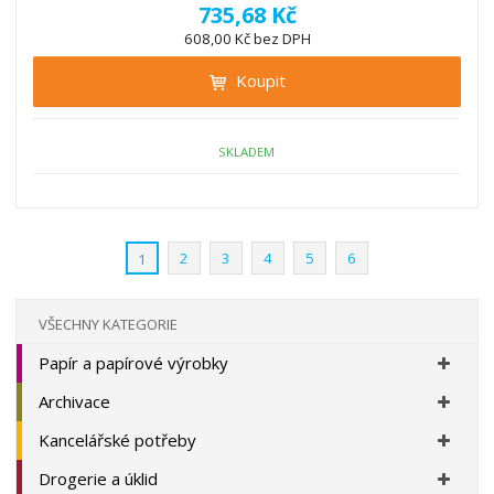
í
v
ě
735,68 Kč
ž
ý
n
608,00 Kč bez DPH
i
š
i
t
i
Koupit
t
m
t
p
n
m
o
o
n
ž
o
č
SKLADEM
s
ž
e
t
s
t
v
t
í
v
2
3
4
5
6
1
í
VŠECHNY KATEGORIE
Papír a papírové výrobky
Archivace
Kancelářské potřeby
Drogerie a úklid