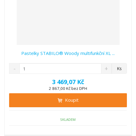
Pastelky STABILO® Woody multifunkční XL ...
S
N
Z
Ks
n
a
m
í
v
ě
3 469,07 Kč
ž
ý
n
2 867,00 Kč bez DPH
i
š
i
t
i
Koupit
t
m
t
p
n
m
o
o
n
ž
o
č
SKLADEM
s
ž
e
t
s
t