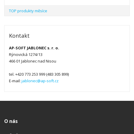
TOP produkty měsíce
Kontakt
AP-SOFT JABLONEC s. r. o.
Rýnovická 1274/13
466 01 Jablonec nad Nisou
tel. +420 773 253 999 (483 305 899)
E-mail:
jablonec@ap-soft.cz
O nás