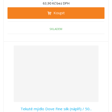
n
63,90 Kč bez DPH
i
š
i
t
i
Koupit
t
m
t
p
n
m
o
o
n
ž
o
č
SKLADEM
s
ž
e
t
s
t
v
t
í
v
í
Tekuté mýdlo Dove Fine silk (náplň) / 50...