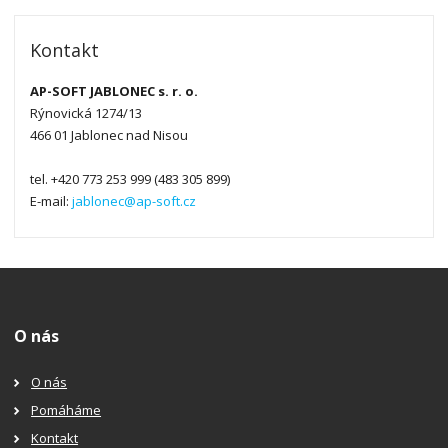
Kontakt
AP-SOFT JABLONEC s. r. o.
Rýnovická 1274/13
466 01 Jablonec nad Nisou
tel. +420 773 253 999 (483 305 899)
E-mail:
jablonec@ap-soft.cz
O nás
O nás
Pomáháme
Kontakt