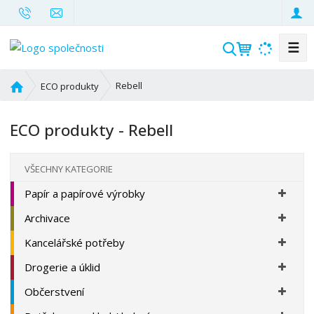
☰
V
y
h
Ú
Rebell
ECO produkty
l
v
o
e
ECO produkty - Rebell
d
d
n
a
í
t
VŠECHNY KATEGORIE
s
Papír a papírové výrobky
t
r
Archivace
a
n
Kancelářské potřeby
a
Drogerie a úklid
Občerstvení