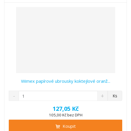
t
s
t
v
t
í
v
í
Wimex papírové ubrousky koktejlové oranž...
S
N
Z
Ks
n
a
m
í
v
ě
127,05 Kč
ž
ý
n
105,00 Kč bez DPH
i
š
i
t
i
Koupit
t
m
t