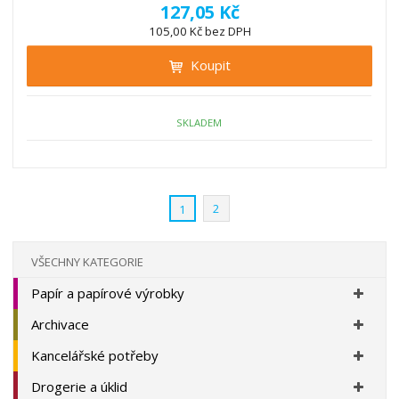
í
v
ě
127,05 Kč
ž
ý
n
105,00 Kč bez DPH
i
š
i
t
i
Koupit
t
m
t
p
n
m
o
o
n
ž
o
č
SKLADEM
s
ž
e
t
s
t
v
t
í
v
2
1
í
VŠECHNY KATEGORIE
Papír a papírové výrobky
Archivace
Kancelářské potřeby
Drogerie a úklid