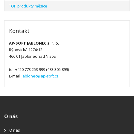
TOP produkty měsíce
Kontakt
AP-SOFT JABLONEC s. r. o.
Rýnovická 1274/13
466 01 Jablonec nad Nisou
tel. +420 773 253 999 (483 305 899)
E-mail:
jablonec@ap-soft.cz
O nás
O nás