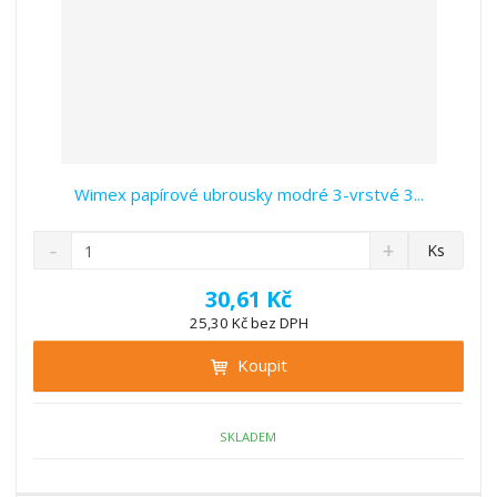
Wimex papírové ubrousky modré 3-vrstvé 3...
S
N
Z
Ks
n
a
m
í
v
ě
30,61 Kč
ž
ý
n
25,30 Kč bez DPH
i
š
i
t
i
Koupit
t
m
t
p
n
m
o
o
n
ž
o
č
SKLADEM
s
ž
e
t
s
t