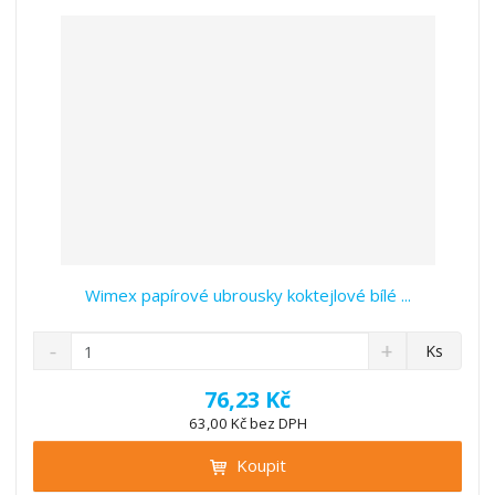
v
t
í
v
í
Wimex papírové ubrousky koktejlové bílé ...
S
N
Z
Ks
n
a
m
í
v
ě
76,23 Kč
ž
ý
n
63,00 Kč bez DPH
i
š
i
t
i
Koupit
t
m
t
p