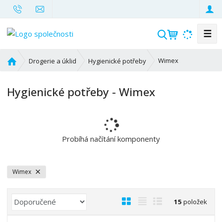
☰
V
y
h
Ú
Wimex
Drogerie a úklid
Hygienické potřeby
l
v
o
e
Hygienické potřeby - Wimex
d
d
n
a
í
t
s
t
Probíhá načítání komponenty
r
a
n
Wimex
a
Ř
O
T
Ř
15
položek
a
b
a
á
z