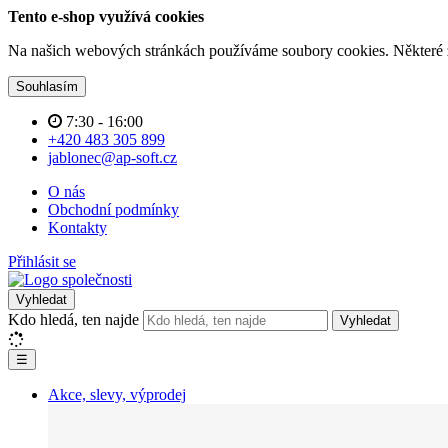
Tento e-shop využívá cookies
Na našich webových stránkách používáme soubory cookies. Některé z n
Souhlasím
7:30 - 16:00
+420 483 305 899
jablonec@ap-soft.cz
O nás
Obchodní podmínky
Kontakty
Přihlásit se
Vyhledat
Kdo hledá, ten najde
Vyhledat
☰
Akce, slevy, výprodej