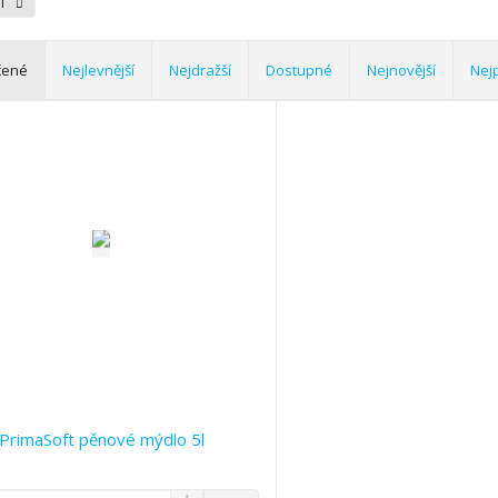
FT
čené
Nejlevnější
Nejdražší
Dostupné
Nejnovější
Nej
PrimaSoft pěnové mýdlo 5l