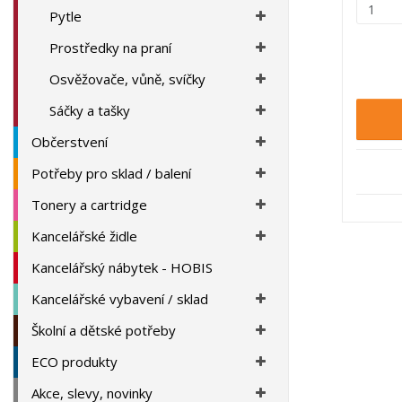
Z
Pytle
m
ě
Prostředky na praní
n
Osvěžovače, vůně, svíčky
i
t
Sáčky a tašky
p
o
Občerstvení
č
Potřeby pro sklad / balení
e
t
Tonery a cartridge
Kancelářské židle
Kancelářský nábytek - HOBIS
Kancelářské vybavení / sklad
Školní a dětské potřeby
ECO produkty
Akce, slevy, novinky