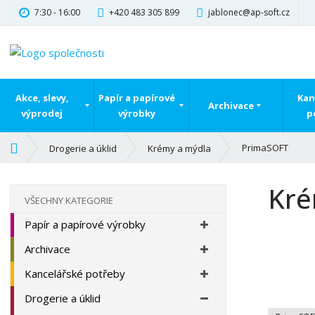
7:30 - 16:00
+420 483 305 899
jablonec@ap-soft.cz
Akce, slevy,
Papír a papírové
Kan
Archivace
výprodej
výrobky
p
Ú
PrimaSOFT
Drogerie a úklid
Krémy a mýdla
v
o
Kré
d
VŠECHNY KATEGORIE
n
Papír a papírové výrobky
í
s
Archivace
t
r
Kancelářské potřeby
a
Drogerie a úklid
n