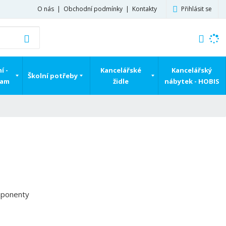
Přihlásit se
O nás
Obchodní podmínky
Kontakty
K
Vyhledat
d
o
h
í -
Kancelářské
Kancelářský
Školní potřeby
l
ram
židle
nábytek - HOBIS
e
d
á
,
t
e
n
n
a
j
mponenty
d
e