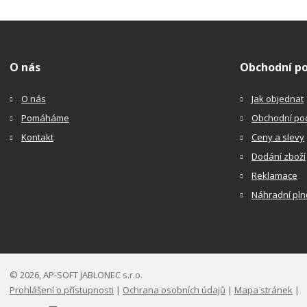
O nás
Obchodní p
O nás
Jak objednat
Pomáháme
Obchodní po
Kontakt
Ceny a slevy
Dodání zboží
Reklamace
Náhradní pln
© 2026, AP-SOFT JABLONEC s.r.o.
Prohlášení o přístupnosti
|
Ochrana osobních údajů
|
Mapa stránek
|