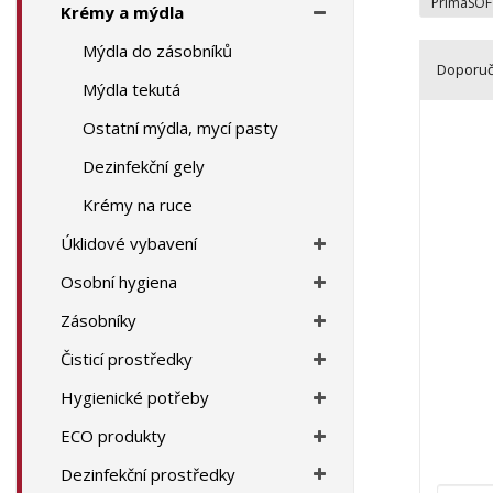
a
PrimaSO
Krémy a mýdla
Mýdla do zásobníků
Doporu
Mýdla tekutá
Ř
Ostatní mýdla, mycí pasty
a
z
Dezinfekční gely
e
Krémy na ruce
n
í
Úklidové vybavení
p
r
Osobní hygiena
o
Zásobníky
d
u
Čisticí prostředky
k
Hygienické potřeby
t
ů
ECO produkty
Dezinfekční prostředky