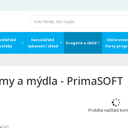
celářské
Kancelářské
Občerstven
Drogerie a úklid
otřeby
vybavení / sklad
Party prog
my a mýdla - PrimaSOFT
Probíhá načítání ko