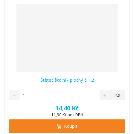
v
t
í
v
í
Štětec školní - plochý č. 12
S
N
Z
Ks
n
a
m
í
v
ě
14,40 Kč
ž
ý
n
11,90 Kč bez DPH
i
š
i
t
i
Koupit
t
m
t
p