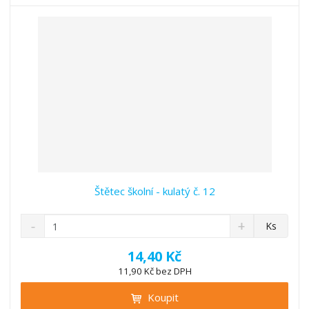
t
s
t
v
t
í
v
í
Štětec školní - kulatý č. 12
S
N
Z
Ks
n
a
m
í
v
ě
14,40 Kč
ž
ý
n
11,90 Kč bez DPH
i
š
i
t
i
Koupit
t
m
t