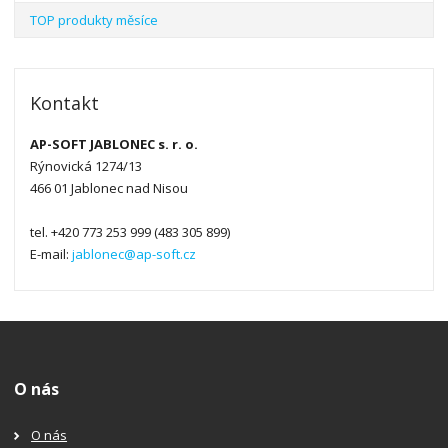
TOP produkty měsíce
Kontakt
AP-SOFT JABLONEC s. r. o.
Rýnovická 1274/13
466 01 Jablonec nad Nisou
tel. +420 773 253 999 (483 305 899)
E-mail:
jablonec@ap-soft.cz
O nás
O nás