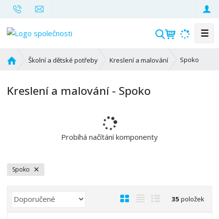
☰
V
y
h
Ú
Spoko
Školní a dětské potřeby
Kreslení a malování
l
v
o
e
Kreslení a malování - Spoko
d
d
n
a
í
t
s
t
Probíhá načítání komponenty
r
a
n
Spoko
a
Ř
O
T
Ř
35
položek
a
b
a
á
z