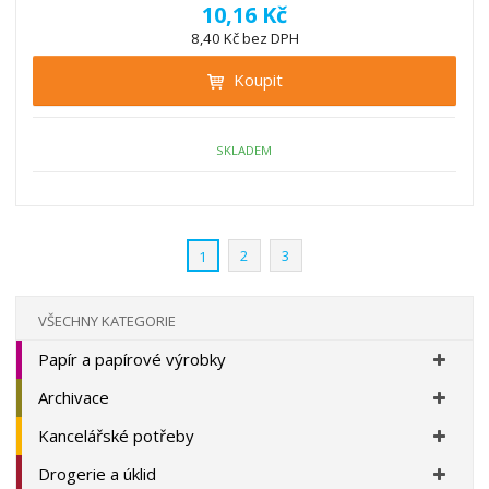
í
v
ě
10,16 Kč
ž
ý
n
8,40 Kč bez DPH
i
š
i
t
i
Koupit
t
m
t
p
n
m
o
o
n
ž
o
č
SKLADEM
s
ž
e
t
s
t
v
t
í
v
2
3
1
í
VŠECHNY KATEGORIE
Papír a papírové výrobky
Archivace
Kancelářské potřeby
Drogerie a úklid