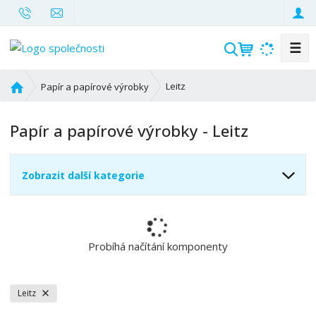
☰
V
y
h
Ú
Leitz
Papír a papírové výrobky
l
v
o
e
Papír a papírové výrobky - Leitz
d
d
n
a
í
t
Zobrazit další kategorie
s
t
r
a
n
Probíhá načítání komponenty
a
Leitz