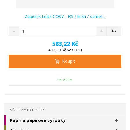
Zápisník Leitz COSY - B5 / linka / samet...
S
N
Z
Ks
n
a
m
í
v
ě
583,22 Kč
ž
ý
n
482,00 Kč bez DPH
i
š
i
t
i
Koupit
t
m
t
p
n
m
o
o
n
ž
o
č
SKLADEM
s
ž
e
t
s
t
v
t
í
v
í
VŠECHNY KATEGORIE
Papír a papírové výrobky