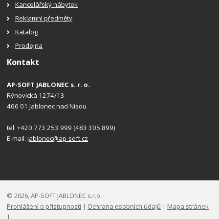
Kancelářský nábytek
Reklamní předměty
Katalog
Prodejna
Kontakt
AP-SOFT JABLONEC s. r. o.
Rýnovická 1274/13
466 01 Jablonec nad Nisou
tel. +420 773 253 999 (483 305 899)
E-mail:
jablonec@ap-soft.cz
© 2026, AP-SOFT JABLONEC s.r.o.
Prohlášení o přístupnosti
|
Ochrana osobních údajů
|
Mapa stránek
|