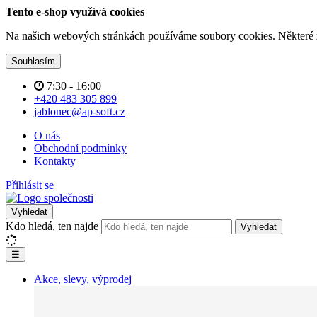
Tento e-shop využívá cookies
Na našich webových stránkách používáme soubory cookies. Některé z n
Souhlasím
7:30 - 16:00
+420 483 305 899
jablonec@ap-soft.cz
O nás
Obchodní podmínky
Kontakty
Přihlásit se
Vyhledat
Kdo hledá, ten najde
Vyhledat
☰
Akce, slevy, výprodej