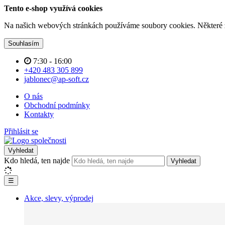
Tento e-shop využívá cookies
Na našich webových stránkách používáme soubory cookies. Některé z n
Souhlasím
7:30 - 16:00
+420 483 305 899
jablonec@ap-soft.cz
O nás
Obchodní podmínky
Kontakty
Přihlásit se
Vyhledat
Kdo hledá, ten najde
Vyhledat
☰
Akce, slevy, výprodej