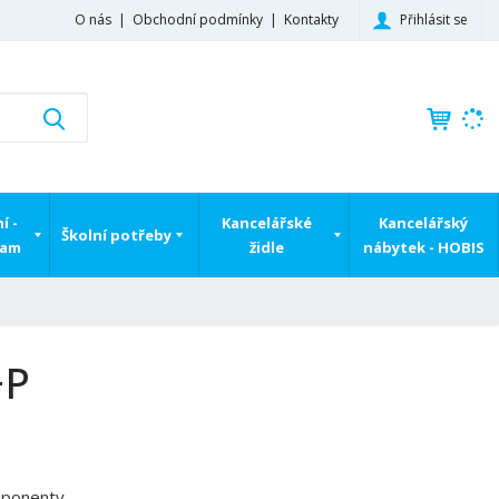
Přihlásit se
O nás
Obchodní podmínky
Kontakty
K
Vyhledat
d
o
h
l
í -
Kancelářské
Kancelářský
e
Školní potřeby
ram
židle
nábytek - HOBIS
d
á
,
t
e
+P
n
n
a
j
d
mponenty
e