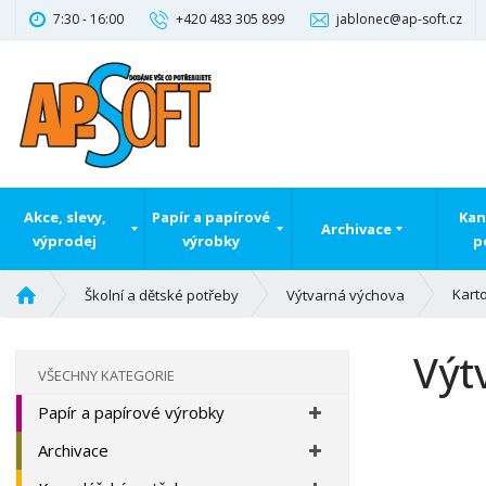
7:30 - 16:00
+420 483 305 899
jablonec@ap-soft.cz
Akce, slevy,
Papír a papírové
Kan
Archivace
výprodej
výrobky
p
Ú
Kart
Školní a dětské potřeby
Výtvarná výchova
v
o
Výt
d
VŠECHNY KATEGORIE
n
Papír a papírové výrobky
í
s
Archivace
t
r