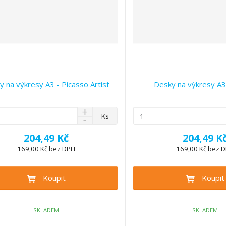
 na výkresy A3 - Picasso Artist
Desky na výkresy A3 
N
Z
Ks
S
a
m
n
v
ě
204,49 Kč
204,49 K
í
ý
n
ž
169,00 Kč bez DPH
169,00 Kč bez 
š
i
i
i
t
t
t
Koupit
Koupit
p
m
m
n
o
n
o
o
č
ž
ž
SKLADEM
SKLADEM
e
s
s
t