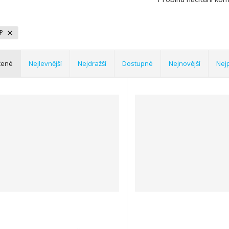
+P
čené
Nejlevnější
Nejdražší
Dostupné
Nejnovější
Nej