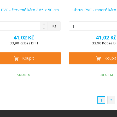
 PVC - červené káro / 65 x 50 cm
Ubrus PVC - modré káro 
N
Z
Ks
S
a
m
n
v
ě
41,02 Kč
41,02 Kč
í
ý
n
ž
33,90 Kč bez DPH
33,90 Kč bez D
š
i
i
i
t
t
t
Koupit
Koupit
p
m
m
n
o
n
o
o
č
ž
ž
SKLADEM
SKLADEM
e
s
s
t
t
t
v
v
í
í
2
1