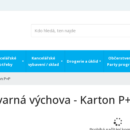
celářské
Kancelářské
Občerstven
Drogerie a úklid
otřeby
vybavení / sklad
Party prog
on P+P
varná výchova - Karton P
Probíhá načítání ko