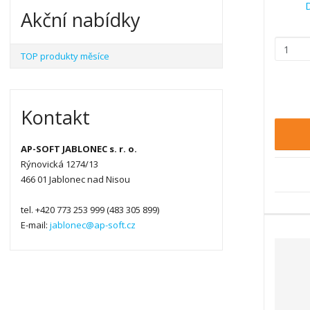
D
Akční nabídky
Z
TOP produkty měsíce
m
ě
n
i
Kontakt
t
p
AP-SOFT JABLONEC s. r. o.
o
Rýnovická 1274/13
č
466 01 Jablonec nad Nisou
e
t
tel. +420 773 253 999 (483 305 899)
E-mail:
jablonec@ap-soft.cz