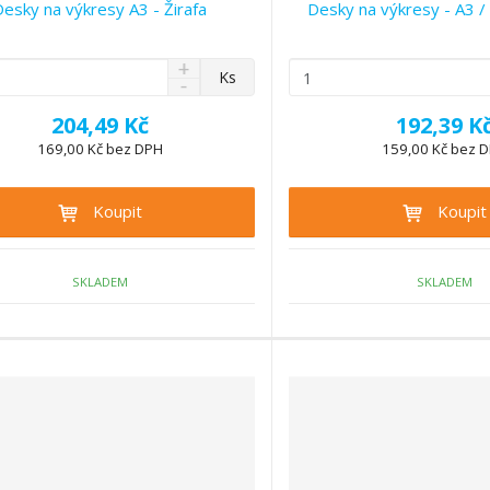
esky na výkresy A3 - Žirafa
Desky na výkresy - A3 / 
N
Z
Ks
S
a
m
n
v
ě
204,49 Kč
192,39 K
í
ý
n
ž
169,00 Kč bez DPH
159,00 Kč bez 
š
i
i
i
t
t
t
Koupit
Koupit
p
m
m
n
o
n
o
o
č
ž
ž
SKLADEM
SKLADEM
e
s
s
t
t
t
v
v
í
í