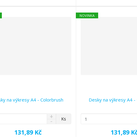
t
t
v
v
í
í
NOVINKA
ky na výkresy A4 - Colorbrush
Desky na výkresy A4 -
N
Z
Ks
S
a
m
n
v
ě
131,89 Kč
131,89 K
í
ý
n