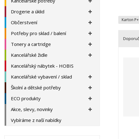
Kancelářské potřeby
a
Drogerie a úklid
n
a
Karton P
Občerstvení
Potřeby pro sklad / balení
Doporu
Tonery a cartridge
Ř
Kancelářské židle
a
z
Kancelářský nábytek - HOBIS
e
Kancelářské vybavení / sklad
n
í
Školní a dětské potřeby
p
r
ECO produkty
o
Akce, slevy, novinky
d
u
Vybíráme z naší nabídky
k
t
ů