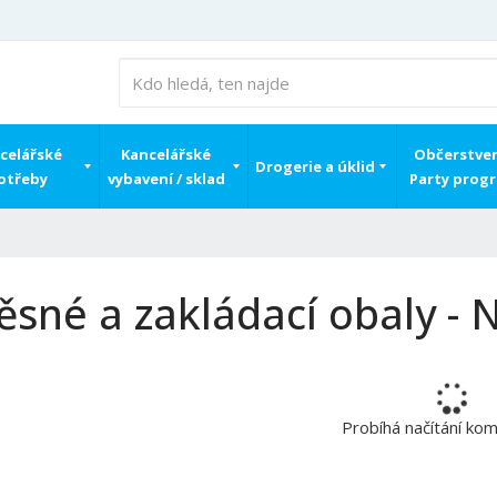
celářské
Kancelářské
Občerstven
Drogerie a úklid
otřeby
vybavení / sklad
Party prog
ěsné a zakládací obaly - 
Probíhá načítání ko