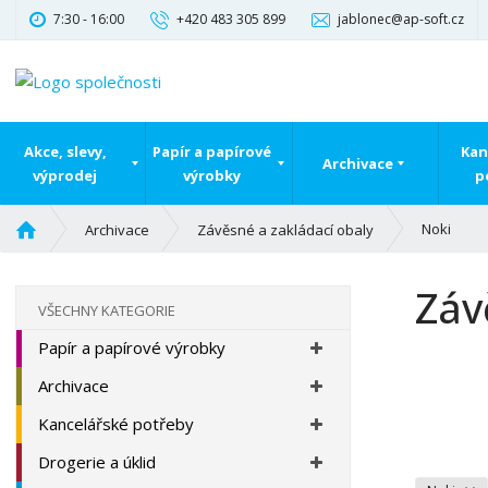
7:30 - 16:00
+420 483 305 899
jablonec@ap-soft.cz
Akce, slevy,
Papír a papírové
Kan
Archivace
výprodej
výrobky
p
Ú
Noki
Archivace
Závěsné a zakládací obaly
v
o
Záv
d
VŠECHNY KATEGORIE
n
Papír a papírové výrobky
í
s
Archivace
t
r
Kancelářské potřeby
a
Drogerie a úklid
n