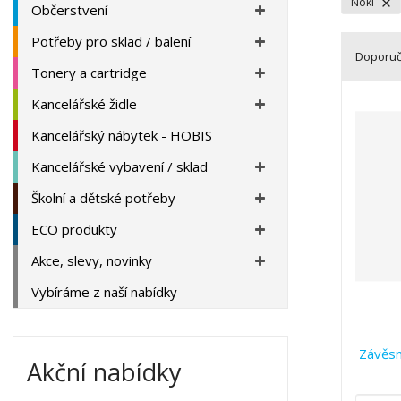
a
Noki
Občerstvení
Potřeby pro sklad / balení
Doporu
Tonery a cartridge
Ř
Kancelářské židle
a
z
Kancelářský nábytek - HOBIS
e
Kancelářské vybavení / sklad
n
í
Školní a dětské potřeby
p
r
ECO produkty
o
Akce, slevy, novinky
d
u
Vybíráme z naší nabídky
k
t
ů
Závěsné
Akční nabídky