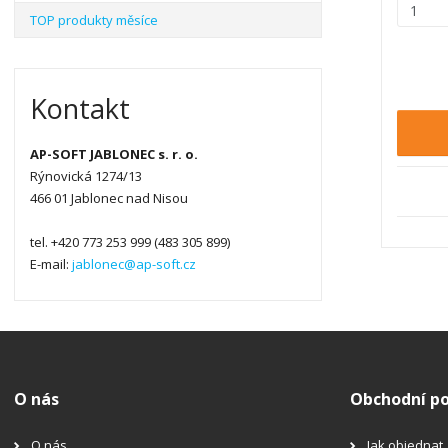
Z
TOP produkty měsíce
m
ě
n
i
Kontakt
t
p
AP-SOFT JABLONEC s. r. o.
o
Rýnovická 1274/13
č
466 01 Jablonec nad Nisou
e
t
tel. +420 773 253 999 (483 305 899)
E-mail:
jablonec@ap-soft.cz
O nás
Obchodní p
O nás
Jak objednat