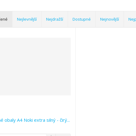
čené
Nejlevnější
Nejdražší
Dostupné
Nejnovější
Nej
 obaly A4 Noki extra silný - čirý...