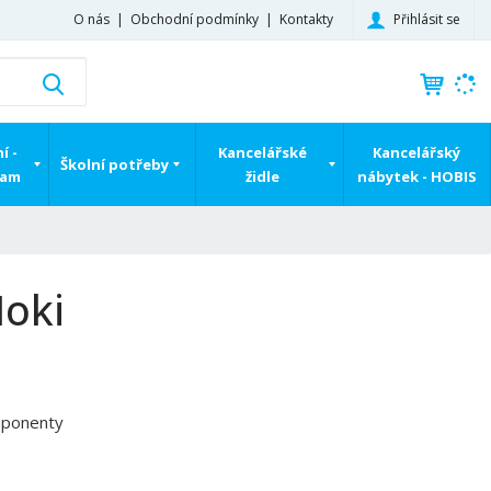
Přihlásit se
O nás
Obchodní podmínky
Kontakty
K
Vyhledat
d
o
h
í -
Kancelářské
Kancelářský
Školní potřeby
l
ram
židle
nábytek - HOBIS
e
d
á
,
t
Noki
e
n
n
a
j
mponenty
d
e