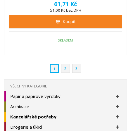
í
v
ě
61,71 Kč
ž
ý
n
51,00 Kč bez DPH
i
š
i
t
i
Koupit
t
m
t
p
n
m
o
o
n
ž
o
č
SKLADEM
s
ž
e
t
s
t
v
t
í
v
2
3
1
í
VŠECHNY KATEGORIE
Papír a papírové výrobky
Archivace
Kancelářské potřeby
Drogerie a úklid