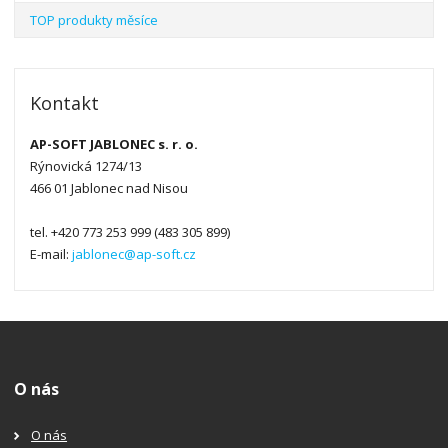
TOP produkty měsíce
Kontakt
AP-SOFT JABLONEC s. r. o.
Rýnovická 1274/13
466 01 Jablonec nad Nisou
tel. +420 773 253 999 (483 305 899)
E-mail:
jablonec@ap-soft.cz
O nás
O nás