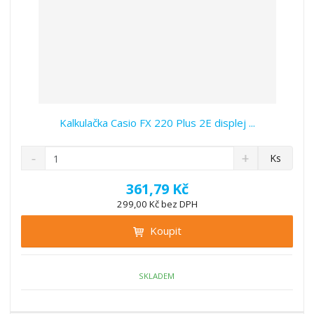
Kalkulačka Casio FX 220 Plus 2E displej ...
S
N
Z
Ks
n
a
m
í
v
ě
361,79 Kč
ž
ý
n
299,00 Kč bez DPH
i
š
i
t
i
Koupit
t
m
t
p
n
m
o
o
n
ž
o
č
SKLADEM
s
ž
e
t
s
t