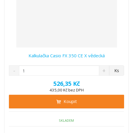
Kalkulačka Casio FX 350 CE X vědecká
S
N
Z
Ks
n
a
m
í
v
ě
526,35 Kč
ž
ý
n
435,00 Kč bez DPH
i
š
i
t
i
Koupit
t
m
t
p
n
m
o
o
n
ž
o
č
SKLADEM
s
ž
e