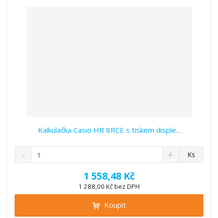
v
t
í
v
í
Kalkulačka Casio HR 8RCE s tiskem disple...
S
N
Z
Ks
n
a
m
í
v
ě
1 558,48 Kč
ž
ý
n
1 288,00 Kč bez DPH
i
š
i
t
i
Koupit
t
m
t
p