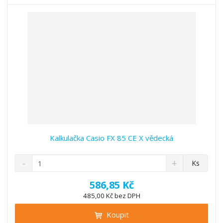
t
s
t
v
t
í
v
í
Kalkulačka Casio FX 85 CE X vědecká
S
N
Z
Ks
n
a
m
í
v
ě
586,85 Kč
ž
ý
n
485,00 Kč bez DPH
i
š
i
t
i
Koupit
t
m
t