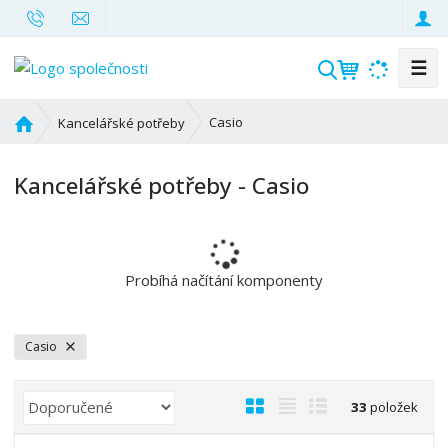
☰
V
y
h
Ú
Casio
Kancelářské potřeby
l
v
o
e
Kancelářské potřeby - Casio
d
d
n
a
í
t
s
t
Probíhá načítání komponenty
r
a
n
Casio
a
Ř
O
T
Ř
33
položek
a
b
a
á
z