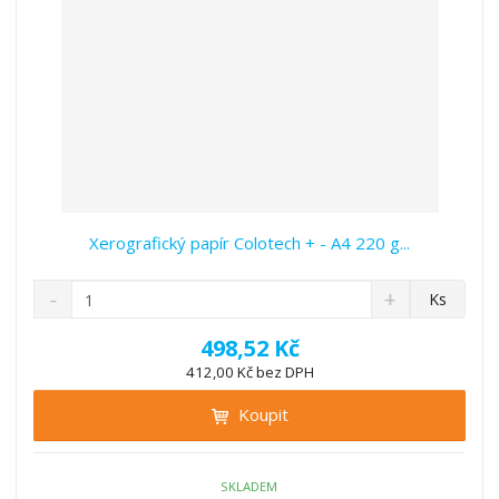
í
Xerografický papír Colotech + - A4 220 g...
S
N
Z
Ks
n
a
m
í
v
ě
498,52 Kč
ž
ý
n
412,00 Kč bez DPH
i
š
i
t
i
Koupit
t
m
t
p
n
m
o
o
n
ž
o
č
SKLADEM