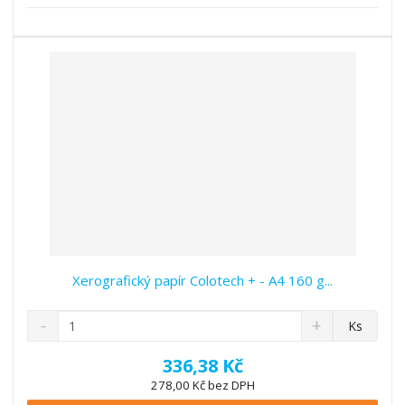
s
ž
e
t
s
t
v
t
í
v
í
Xerografický papír Colotech + - A4 160 g...
S
N
Z
Ks
n
a
m
í
v
ě
336,38 Kč
ž
ý
n
278,00 Kč bez DPH
i
š
i