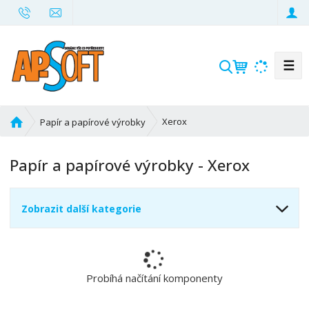
☰
V
y
h
l
Ú
Xerox
Papír a papírové výrobky
e
v
d
o
Papír a papírové výrobky - Xerox
d
a
n
t
í
Zobrazit další kategorie
s
t
r
a
n
Probíhá načítání komponenty
a