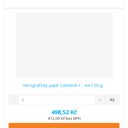
s
ž
t
s
t
v
t
í
v
í
Xerografický papír Colotech + - A4 120 g...
S
N
Z
Ks
n
a
m
í
v
ě
498,52 Kč
ž
ý
n
412,00 Kč bez DPH
i
š
i
t
i