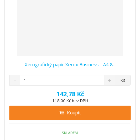
Xerografický papír Xerox Business - A4 8...
S
N
Z
Ks
n
a
m
í
v
ě
142,78 Kč
ž
ý
n
118,00 Kč bez DPH
i
š
i
t
i
Koupit
t
m
t
p
n
m
o
o
n
ž
o
č
SKLADEM
e