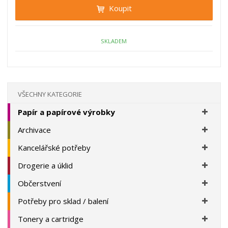
t
i
Koupit
t
m
t
p
n
m
o
o
n
ž
o
č
SKLADEM
s
ž
e
t
s
t
v
t
í
v
í
VŠECHNY KATEGORIE
Papír a papírové výrobky
Archivace
Kancelářské potřeby
Drogerie a úklid
Občerstvení
Potřeby pro sklad / balení
Tonery a cartridge